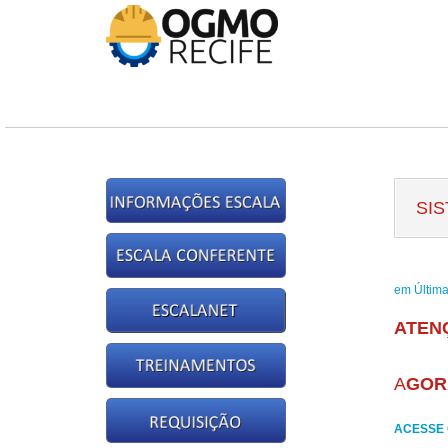
SI
em Última
ATEN
A
GOR
ACESSE 